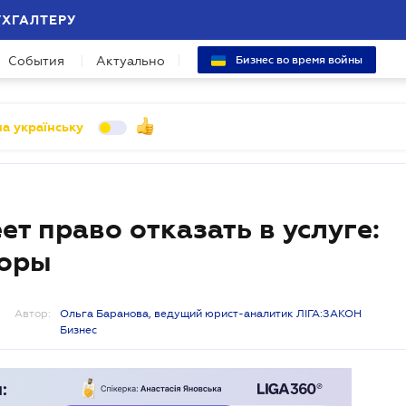
УХГАЛТЕРУ
События
Актуально
Бизнес во время войны
а українську
т право отказать в услуге:
торы
Автор:
Ольга Баранова, ведущий юрист-аналитик ЛІГА:ЗАКОН
Бизнес