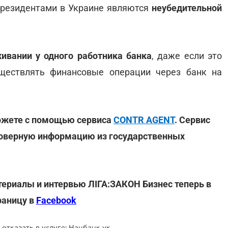
ерезидентами в Украине являются
неубедительной
живании у одного работника банка
, даже если это
ществлять финансовые операции через банк на
ожете с помощью сервиса
CONTR AGENT
. Сервис
товерную информацию из государственных
териалы и интервью ЛІГА:ЗАКОН Бизнес теперь в
раницу в
Facebook
Какому клиенту банк имеет право отказать в услуге: Нацбанк указал индикаторы