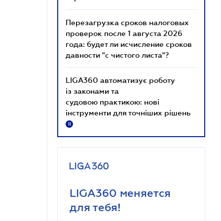
Перезагрузка сроков налоговых
проверок после 1 августа 2026
года: будет ли исчисление сроков
давности "с чистого листа"?
LIGA360 автоматизує роботу
із законами та
судовою практикою: нові
інструменти для точніших рішень
R
LIGA360 меняется
для тебя!