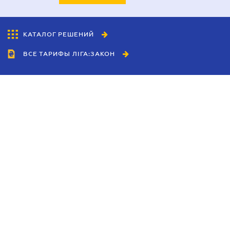
КАТАЛОГ РЕШЕНИЙ
ВСЕ ТАРИФЫ ЛІГА:ЗАКОН
Сотрудничество
Агенты
Дилеры
Политика
конфиденциальности
Условия использования
сайта
Реклама
Блог
Новости компании