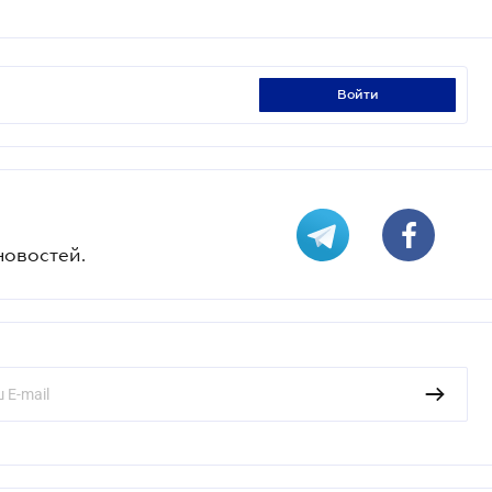
войти
новостей.