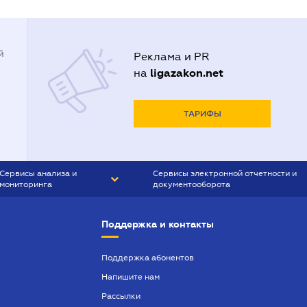
й
Реклама и PR
ligazakon.net
на
ТАРИФЫ
Сервисы анализа и
Сервисы электронной отчетности и
мониторинга
документооборота
CONTR AGENT
Liga:REPORT
Поддержка и контакты
SMS-МАЯК
VERDICTUM
Поддержка абонентов
Напишите нам
SEMANTRUM
Рассылки
SMS-МАЯК ИПОТЕКА