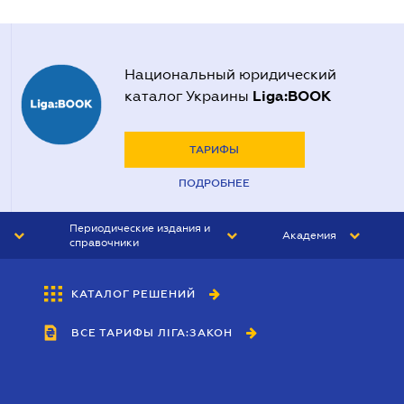
Национальный юридический
Liga:BOOK
каталог Украины
ТАРИФЫ
ПОДРОБНЕЕ
Периодические издания и
Академия
справочники
ЮРИСТ&ЗАКОН
АКАДЕМИЯ ЛІГА:ЗАКОН
КАТАЛОГ РЕШЕНИЙ
БУХГАЛТЕР&ЗАКОН
ВСЕ ТАРИФЫ ЛІГА:ЗАКОН
ВЕСТНИК МСФО
ИНТЕРБУХ
ЛИЧНЫЙ ЭКСПЕРТ