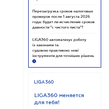
Перезагрузка сроков налоговых
проверок после 1 августа 2026
года: будет ли исчисление сроков
давности "с чистого листа"?
LIGA360 автоматизує роботу
із законами та
судовою практикою: нові
інструменти для точніших рішень
R
LIGA360 меняется
для тебя!