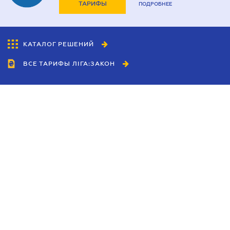
ТАРИФЫ
ПОДРОБНЕЕ
КАТАЛОГ РЕШЕНИЙ
ВСЕ ТАРИФЫ ЛІГА:ЗАКОН
Сотрудничество
Агенты
Дилеры
Политика
конфиденциальности
Условия использования
сайта
Реклама
Блог
Новости компании