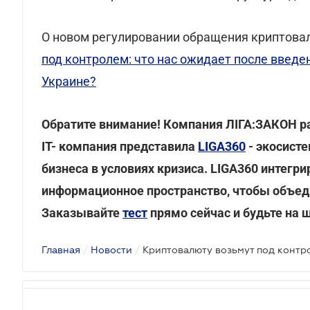
О новом регулировании обращения криптовал
под контролем: что нас ожидает после введе
Украине?
Обратите внимание! Компания ЛІГА:ЗАКОН ра
IT- компания представила
LIGA360
- экосист
бизнеса в условиях кризиса. LIGA360 интегр
информационное пространство, чтобы объед
Заказывайте
тест
прямо сейчас и будьте на 
Главная
/
Новости
/