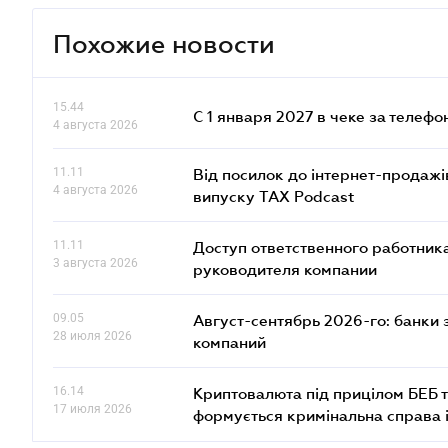
Похожие новости
15.44
С 1 января 2027 в чеке за телефо
4 августа 2026
11.11
Від посилок до інтернет-продажі
4 августа 2026
випуску TAX Podcast
11.11
Доступ ответственного работника
3 августа 2026
руководителя компании
09.05
Август-сентябрь 2026-го: банки
28 июля 2026
компаний
16.14
Криптовалюта під прицілом БЕБ т
17 июля 2026
формується кримінальна справа 