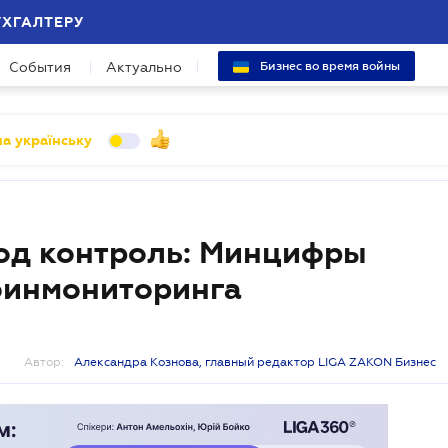
УХГАЛТЕРУ
События
Актуально
Бизнес во время войны
а українську
од контроль: Минцифры
финмониторинга
Автор:
Александра Кознова, главный редактор LIGA ZAKON Бизнес