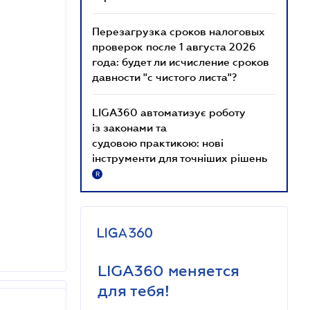
Перезагрузка сроков налоговых
проверок после 1 августа 2026
года: будет ли исчисление сроков
давности "с чистого листа"?
LIGA360 автоматизує роботу
із законами та
судовою практикою: нові
інструменти для точніших рішень
R
LIGA360 меняется
для тебя!