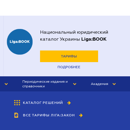
Национальный юридический
Liga:BOOK
каталог Украины
ТАРИФЫ
ПОДРОБНЕЕ
Периодические издания и
Академия
справочники
ЮРИСТ&ЗАКОН
АКАДЕМИЯ ЛІГА:ЗАКОН
КАТАЛОГ РЕШЕНИЙ
БУХГАЛТЕР&ЗАКОН
ВСЕ ТАРИФЫ ЛІГА:ЗАКОН
ВЕСТНИК МСФО
ИНТЕРБУХ