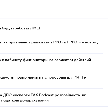
н будут требовать IMEI
в: як правильно працювати з РРО та ПРРО – у новому
 к кабинету финмониторинга зависит от действий
 запустят новые лимиты на переводы для ФЛП и
а ДПС: експерти TAX Podcast розповідають, як
і податкові донарахування