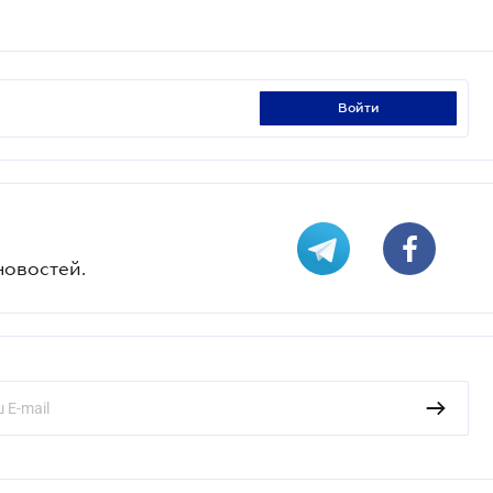
войти
новостей.