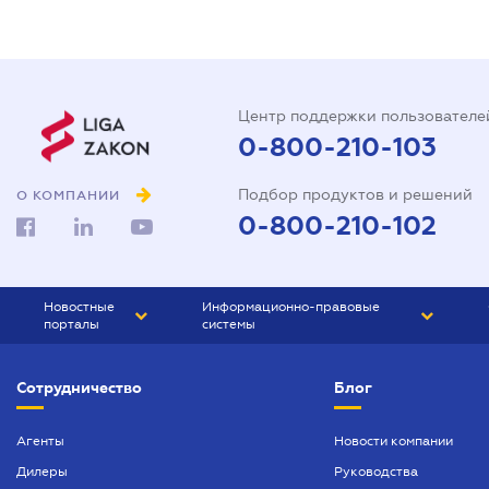
Центр поддержки пользователе
0-800-210-103
Подбор продуктов и решений
О КОМПАНИИ
0-800-210-102
Новостные
Информационно-правовые
порталы
системы
ЮРЛИГА
Право Украины
Сотрудничество
Блог
БИЗНЕС
ГРАНД
БУХГАЛТЕР.ua
ПРАЙМ
Агенты
Новости компании
Дилеры
Руководства
БУХГАЛТЕР ПРОФ