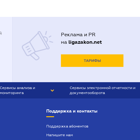
й
Реклама и PR
ligazakon.net
на
ТАРИФЫ
Сервисы анализа и
Сервисы электронной отчетности и
мониторинга
документооборота
CONTR AGENT
Liga:REPORT
Поддержка и контакты
SMS-МАЯК
VERDICTUM
Поддержка абонентов
Напишите нам
SEMANTRUM