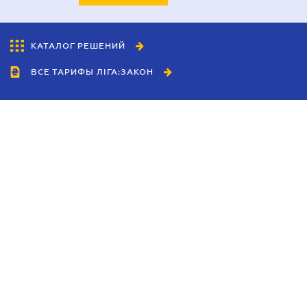
КАТАЛОГ РЕШЕНИЙ
ВСЕ ТАРИФЫ ЛІГА:ЗАКОН
Сотрудничество
Агенты
Дилеры
Политика
конфиденциальности
Условия использования
сайта
Реклама
Блог
Новости компании