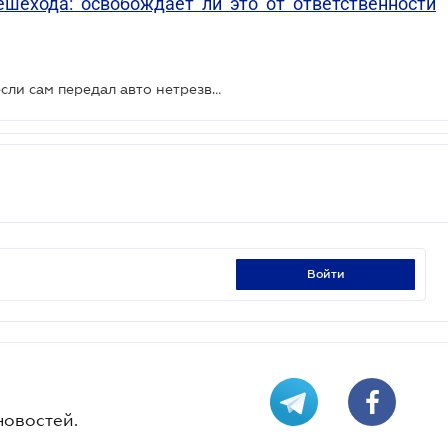
ехода: освобождает ли это от ответственности
Владелец авто отвечает за вред, если сам передал авто нетрезвому водителю: ВС
войти
новостей.