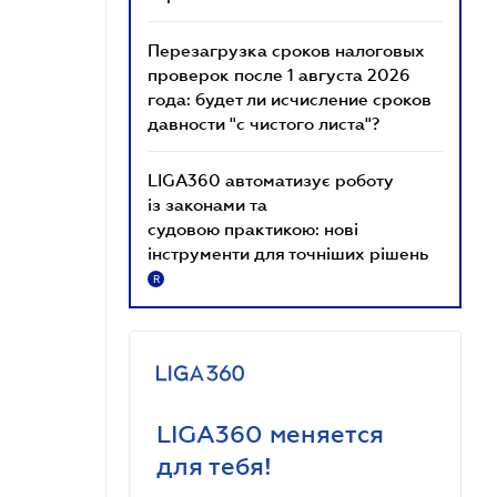
Перезагрузка сроков налоговых
проверок после 1 августа 2026
года: будет ли исчисление сроков
давности "с чистого листа"?
LIGA360 автоматизує роботу
із законами та
судовою практикою: нові
інструменти для точніших рішень
R
LIGA360 меняется
для тебя!