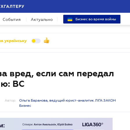
УХГАЛТЕРУ
События
Актуально
Бизнес во время войны
а українську
за вред, если сам передал
ю: ВС
Автор:
Ольга Баранова, ведущий юрист-аналитик ЛІГА:ЗАКОН
Бизнес