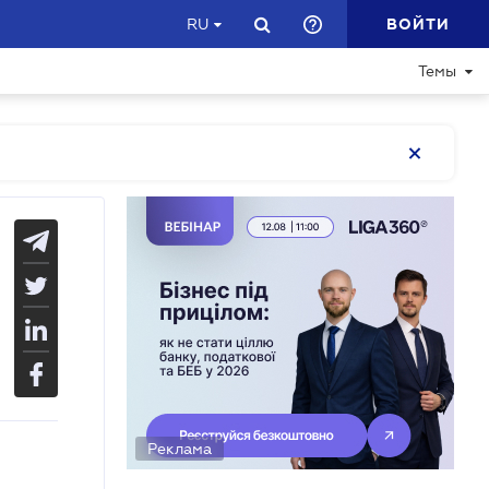
ВОЙТИ
RU
Темы
Реклама