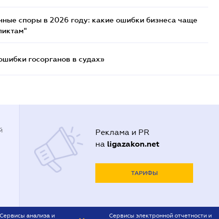
нные споры в 2026 году: какие ошибки бизнеса чаще
ликтам"
ошибки госорганов в судах»
й
Реклама и PR
ligazakon.net
на
ТАРИФЫ
Сервисы анализа и
Сервисы электронной отчетности и