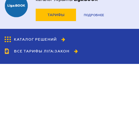
ТАРИФЫ
ПОДРОБНЕЕ
КАТАЛОГ РЕШЕНИЙ
ВСЕ ТАРИФЫ ЛІГА:ЗАКОН
Сотрудничество
Агенты
Дилеры
Политика
конфиденциальности
Условия использования
сайта
Реклама
Блог