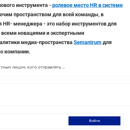
нового инструмента -
ролевое место HR в системе
бочим пространством для всей команды, в
я HR- менеджера - это набор инструментов для
о всеми новациями и экспертными
налитики медиа-пространства
Semantrum
для
о компании.
Коронавирус: кто является контактным лицом, кого отправлять на самоизоляцию
войти