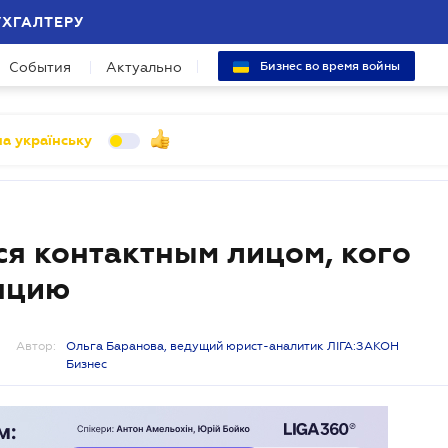
УХГАЛТЕРУ
События
Актуально
Бизнес во время войны
а українську
ся контактным лицом, кого
яцию
Автор:
Ольга Баранова, ведущий юрист-аналитик ЛІГА:ЗАКОН
Бизнес