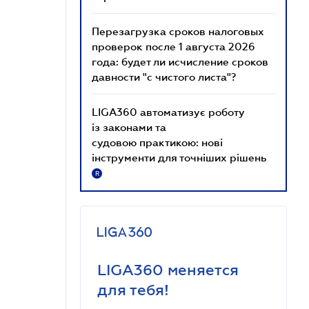
Перезагрузка сроков налоговых
проверок после 1 августа 2026
года: будет ли исчисление сроков
давности "с чистого листа"?
LIGA360 автоматизує роботу
із законами та
судовою практикою: нові
інструменти для точніших рішень
R
LIGA360 меняется
для тебя!