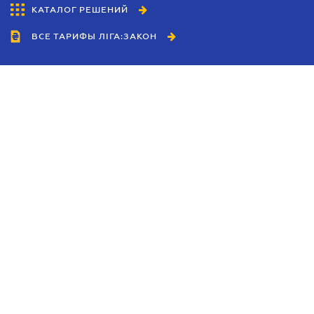
КАТАЛОГ РЕШЕНИЙ
ВСЕ ТАРИФЫ ЛІГА:ЗАКОН
Сотрудничество
Агенты
Дилеры
Политика
конфиденциальности
Условия использования
сайта
Реклама
Блог
Новости компании
Руководства
Каталоги компаний