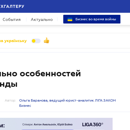
УХГАЛТЕРУ
События
Актуально
Бизнес во время войны
а українську
льно особенностей
енды
Автор:
Ольга Баранова, ведущий юрист-аналитик ЛІГА:ЗАКОН
Бизнес