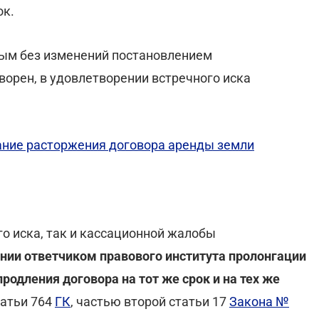
ок.
ным без изменений постановлением
ворен, в удовлетворении встречного иска
ание расторжения договора аренды земли
го иска, так и кассационной жалобы
ии ответчиком правового института пролонгации
одления договора на тот же срок и на тех же
татьи 764
ГК
, частью второй статьи 17
Закона №