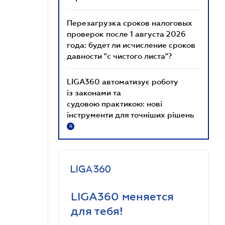
Перезагрузка сроков налоговых
проверок после 1 августа 2026
года: будет ли исчисление сроков
давности "с чистого листа"?
LIGA360 автоматизує роботу
із законами та
судовою практикою: нові
інструменти для точніших рішень
R
LIGA360 меняется
для тебя!