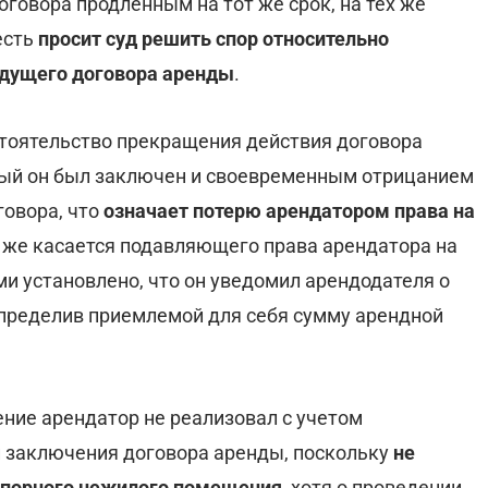
оговора продленным на тот же срок, на тех же
есть
просит суд решить спор относительно
ыдущего договора аренды
.
тоятельство прекращения действия договора
орый он был заключен и своевременным отрицанием
говора, что
означает потерю арендатором права на
о же касается подавляющего права арендатора на
ми установлено, что он уведомил арендодателя о
определив приемлемой для себя сумму арендной
ение арендатор не реализовал с учетом
 заключения договора аренды, поскольку
не
 спорного нежилого помещения
, хотя о проведении