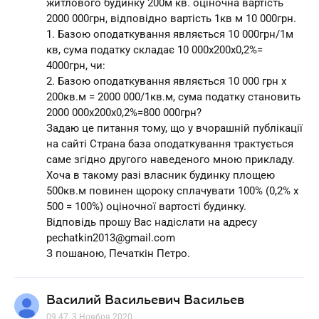
житлового будинку 200м кв. оціночна вартість
2000 000грн, відповідно вартість 1кв м 10 000грн.
1. Базою оподаткування являється 10 000грн/1м
кв, сума податку складає 10 000х200х0,2%=
4000грн, чи:
2. Базою оподаткування являється 10 000 грн х
200кв.м = 2000 000/1кв.м, сума податку становить
2000 000х200х0,2%=800 000грн?
Задаю це питання тому, що у вчорашній публікації
на сайті Страна база оподаткування трактується
саме згідно другого наведеного мною прикладу.
Хоча в такому разі власник будинку площею
500кв.м повинен щороку сплачувати 100% (0,2% х
500 = 100%) оціночної вартості будинку.
Відповідь прошу Вас надіслати на адресу
pechatkin2013@gmail.com
З пошаною, Печаткін Петро.
Василий Васильевич Васильев
09.47, 3 Ноября 2020