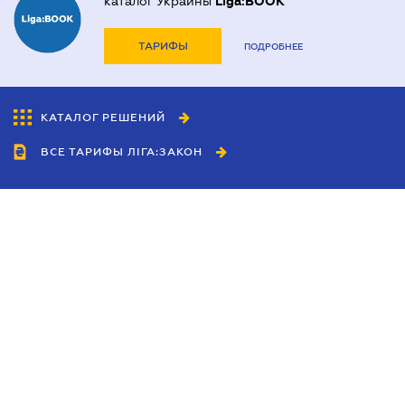
каталог Украины
Liga:BOOK
ТАРИФЫ
ПОДРОБНЕЕ
КАТАЛОГ РЕШЕНИЙ
ВСЕ ТАРИФЫ ЛІГА:ЗАКОН
Сотрудничество
Агенты
Дилеры
Политика
конфиденциальности
Условия использования
сайта
Реклама