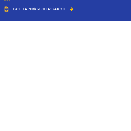
ВСЕ ТАРИФЫ ЛІГА:ЗАКОН
Сотрудничество
Агенты
Дилеры
Политика
конфиденциальности
Условия использования
сайта
Реклама
Блог
Новости компании
Руководства
Каталоги компаний
Темы в центре внимания