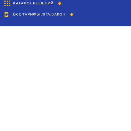
КАТАЛОГ РЕШЕНИЙ
ВСЕ ТАРИФЫ ЛІГА:ЗАКОН
Сотрудничество
Агенты
Дилеры
Политика
конфиденциальности
Условия использования
сайта
Реклама
Блог
Новости компании
Руководства
Каталоги компаний