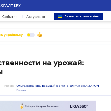
УХГАЛТЕРУ
События
Актуально
Бизнес во время войны
а українську
ственности на урожай:
ы
Автор:
Ольга Баранова, ведущий юрист-аналитик ЛІГА:ЗАКОН
Бизнес