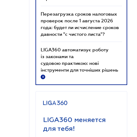
Перезагрузка сроков налоговых
проверок после 1 августа 2026
года: будет ли исчисление сроков
давности "с чистого листа"?
LIGA360 автоматизує роботу
із законами та
судовою практикою: нові
інструменти для точніших рішень
R
LIGA360 меняется
для тебя!