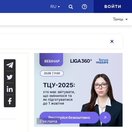
ВОЙТИ
RU
Темы
Реклама