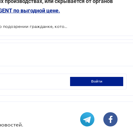
х производствах, или скрывается от органов
GENT по выгодной цене.
Киевская прокуратура сообщила о подозрении гражданке, которая неправомерно завладела биткоинами
войти
новостей.