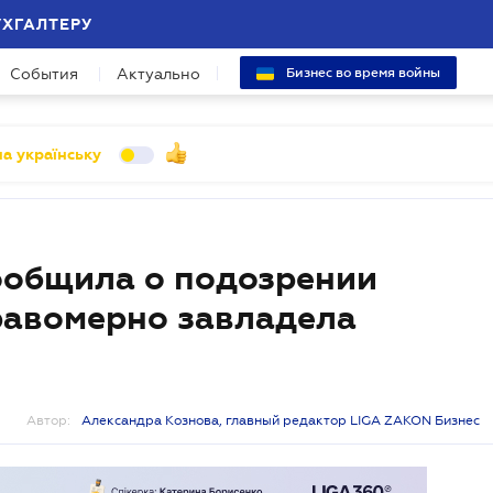
УХГАЛТЕРУ
События
Актуально
Бизнес во время войны
а українську
ообщила о подозрении
равомерно завладела
Автор:
Александра Кознова, главный редактор LIGA ZAKON Бизнес