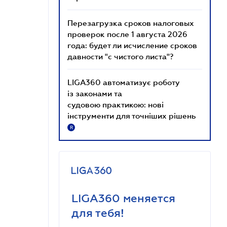
Перезагрузка сроков налоговых
проверок после 1 августа 2026
года: будет ли исчисление сроков
давности "с чистого листа"?
LIGA360 автоматизує роботу
із законами та
судовою практикою: нові
інструменти для точніших рішень
R
LIGA360 меняется
для тебя!