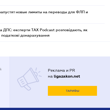
 запустят новые лимиты на переводы для ФЛП и
а ДПС: експерти TAX Podcast розповідають, як
і податкові донарахування
й
Реклама и PR
ligazakon.net
на
ТАРИФЫ