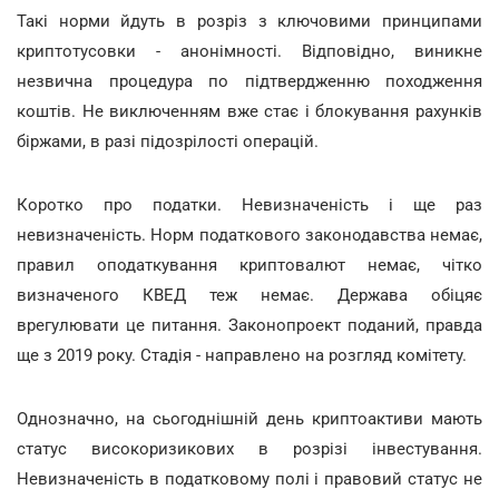
Такі норми йдуть в розріз з ключовими принципами
криптотусовки - анонімності. Відповідно, виникне
незвична процедура по підтвердженню походження
коштів. Не виключенням вже стає і блокування рахунків
біржами, в разі підозрілості операцій.
Коротко про податки. Невизначеність і ще раз
невизначеність. Норм податкового законодавства немає,
правил оподаткування криптовалют немає, чітко
визначеного КВЕД теж немає. Держава обіцяє
врегулювати це питання. Законопроект поданий, правда
ще з 2019 року. Стадія - направлено на розгляд комітету.
Однозначно, на сьогоднішній день криптоактиви мають
статус високоризикових в розрізі інвестування.
Невизначеність в податковому полі і правовий статус не