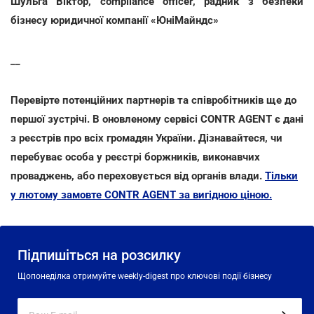
Шульга Віктор, compliance officer, радник з безпеки
бізнесу юридичної компанії «ЮніМайндс»
__
Перевірте потенційних партнерів та співробітників ще до
першої зустрічі. В оновленому сервісі CONTR AGENT є дані
з реєстрів про всіх громадян України. Дізнавайтеся, чи
перебуває особа у реєстрі боржників, виконавчих
проваджень, або переховується від органів влади.
Тільки
у лютому замовте CONTR AGENT за вигідною ціною.
Підпишіться на розсилку
Щопонеділка отримуйте weekly-digest про ключові події бізнесу