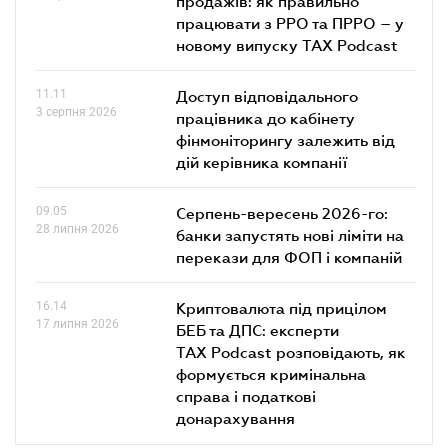
продажів: як правильно
працювати з РРО та ПРРО – у
новому випуску TAX Podcast
11.11
Доступ відповідального
3 серпня 2026
працівника до кабінету
фінмоніторингу залежить від
дій керівника компанії
09.05
Серпень-вересень 2026-го:
28 липня 2026
банки запустять нові ліміти на
перекази для ФОП і компаній
16.14
Криптовалюта під прицілом
17 липня 2026
БЕБ та ДПС: експерти
TAX Podcast розповідають, як
формується кримінальна
справа і податкові
донарахування