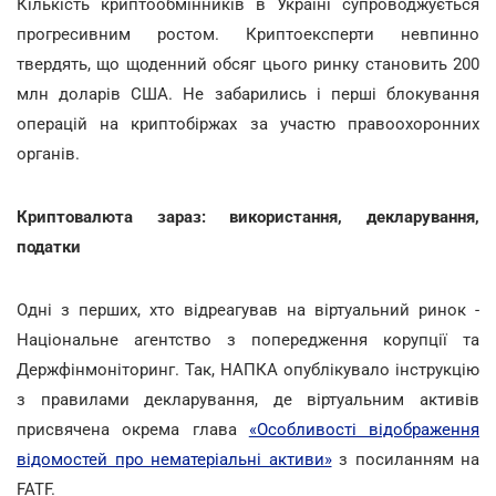
Кількість криптообмінників в Україні супроводжується
прогресивним ростом. Криптоексперти невпинно
твердять, що щоденний обсяг цього ринку становить 200
млн доларів США. Не забарились і перші блокування
операцій на криптобіржах за участю правоохоронних
органів.
Криптовалюта зараз: використання, декларування,
податки
Одні з перших, хто відреагував на віртуальний ринок -
Національне агентство з попередження корупції та
Держфінмоніторинг. Так, НАПКА опублікувало інструкцію
з правилами декларування, де віртуальним активів
присвячена окрема глава
«Особливості відображення
відомостей про нематеріальні активи»
з посиланням на
FATF.