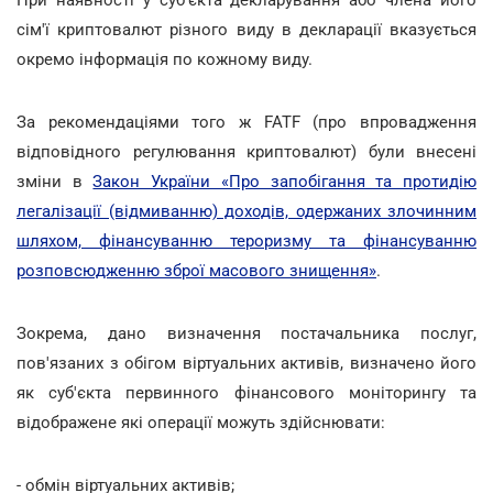
При наявності у суб'єкта декларування або члена його
сім'ї криптовалют різного виду в декларації вказується
окремо інформація по кожному виду.
За рекомендаціями того ж FATF (про впровадження
відповідного регулювання криптовалют) були внесені
зміни в
Закон України «Про запобігання та протидію
легалізації (відмиванню) доходів, одержаних злочинним
шляхом, фінансуванню тероризму та фінансуванню
розповсюдженню зброї масового знищення»
.
Зокрема, дано визначення постачальника послуг,
пов'язаних з обігом віртуальних активів, визначено його
як суб'єкта первинного фінансового моніторингу та
відображене які операції можуть здійснювати:
- обмін віртуальних активів;