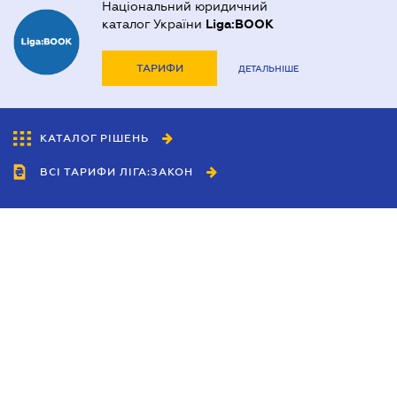
Національний юридичний
каталог України
Liga:BOOK
ТАРИФИ
ДЕТАЛЬНІШЕ
КАТАЛОГ РІШЕНЬ
ВСІ ТАРИФИ ЛІГА:ЗАКОН
Співробітництво
Агенти
Дилери
Політика конфіденційності
Умови використання сайту
Реклама
Блог