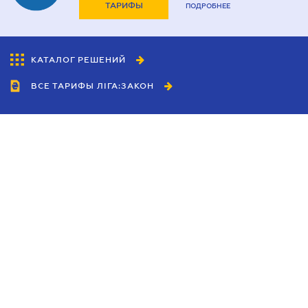
ТАРИФЫ
ПОДРОБНЕЕ
КАТАЛОГ РЕШЕНИЙ
ВСЕ ТАРИФЫ ЛІГА:ЗАКОН
Сотрудничество
Агенты
Дилеры
Политика
конфиденциальности
Условия использования
сайта
Реклама
Блог
Новости компании