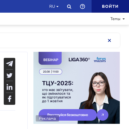
ВОЙТИ
RU
Темы
Реклама