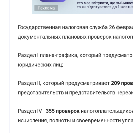
Реклама
Государственная налоговая служба 26 февр
документальных плановых проверок налогопл
Раздел I плана-графика, который предусмат
юридических лиц;
Раздел ІІ, который предусматривает
209 про
представительств и представительств нерез
Раздел IV -
355 проверок
налогоплательщиков
исчисления, полноты и своевременности упл