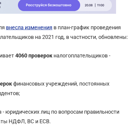
аля
внесла изменения
в план-график проведения
ательщиков на 2021 год, в частности, обновлены:
ривает
4060 проверок
налогоплательщиков -
верок
финансовых учреждений, постоянных
идентов;
 - юридических лиц по вопросам правильности
аты НДФЛ, ВС и ЕСВ.