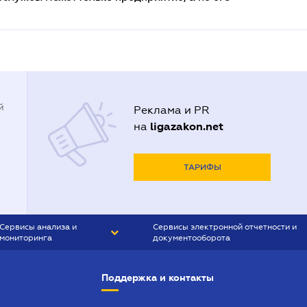
й
Реклама и PR
ligazakon.net
на
ТАРИФЫ
Сервисы анализа и
Сервисы электронной отчетности и
мониторинга
документооборота
CONTR AGENT
Liga:REPORT
Поддержка и контакты
SMS-МАЯК
VERDICTUM