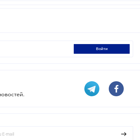
войти
новостей.