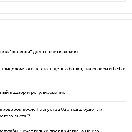
та "зеленой" доли в счете за свет
прицелом: как не стать целью банка, налоговой и БЭБ в
нный надзор и регулирование
роверок после 1 августа 2026 года: будет ли
стого листа"?
службы может только предприятие, а не его