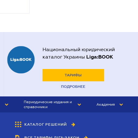
Национальный юридический
Liga:BOOK
каталог Украины
ТАРИФЫ
ПОДРОБНЕЕ
Периодические издания и
Академия
справочники
ЮРИСТ&ЗАКОН
АКАДЕМИЯ ЛІГА:ЗАКОН
КАТАЛОГ РЕШЕНИЙ
БУХГАЛТЕР&ЗАКОН
ВСЕ ТАРИФЫ ЛІГА:ЗАКОН
ВЕСТНИК МСФО