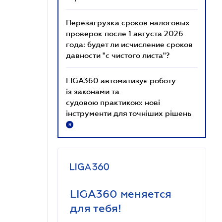
Перезагрузка сроков налоговых
проверок после 1 августа 2026
года: будет ли исчисление сроков
давности "с чистого листа"?
LIGA360 автоматизує роботу
із законами та
судовою практикою: нові
інструменти для точніших рішень
R
LIGA360 меняется
для тебя!