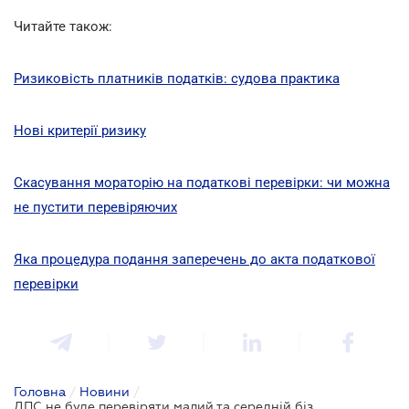
Читайте також:
Ризиковість платників податків: судова практика
Нові критерії ризику
Скасування мораторію на податкові перевірки: чи можна
не пустити перевіряючих
Яка процедура подання заперечень до акта податкової
перевірки
Головна
/
Новини
/
ДПС не буде перевіряти малий та середній бізнес у 2021 році