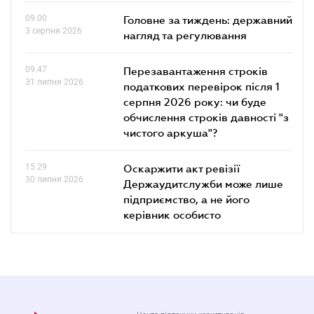
09.00
Головне за тиждень: державний
3 серпня 2026
нагляд та регулювання
09.47
Перезавантаження строків
31 липня 2026
податкових перевірок після 1
серпня 2026 року: чи буде
обчислення строків давності "з
чистого аркуша"?
15.29
Оскаржити акт ревізії
30 липня 2026
Держаудитслужби може лише
підприємство, а не його
керівник особисто