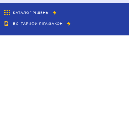
КАТАЛОГ РІШЕНЬ
ВСІ ТАРИФИ ЛІГА:ЗАКОН
Співробітництво
Агенти
Дилери
Політика конфіденційності
Умови використання сайту
Реклама
Блог
Новини компанії
Керівництва
Каталоги компаній