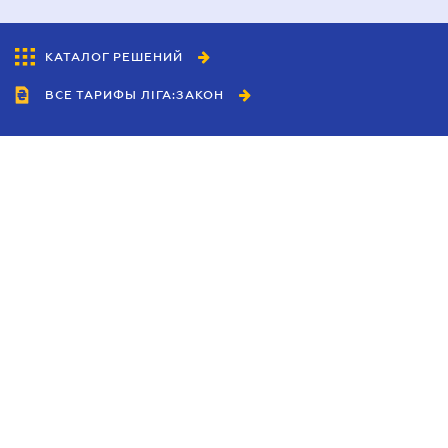
КАТАЛОГ РЕШЕНИЙ
ВСЕ ТАРИФЫ ЛІГА:ЗАКОН
Сотрудничество
Агенты
Дилеры
Политика
конфиденциальности
Условия использования
сайта
Реклама
Блог
Новости компании
Руководства