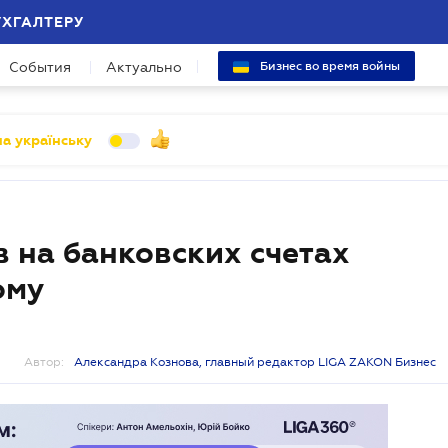
УХГАЛТЕРУ
События
Актуально
Бизнес во время войны
а українську
 на банковских счетах
ому
Автор:
Александра Кознова, главный редактор LIGA ZAKON Бизнес