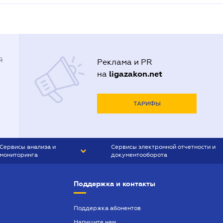
й
Реклама и PR
ligazakon.net
на
ТАРИФЫ
Сервисы анализа и
Сервисы электронной отчетности и
мониторинга
документооборота
CONTR AGENT
Liga:REPORT
Поддержка и контакты
SMS-МАЯК
VERDICTUM
Поддержка абонентов
Напишите нам
SEMANTRUM