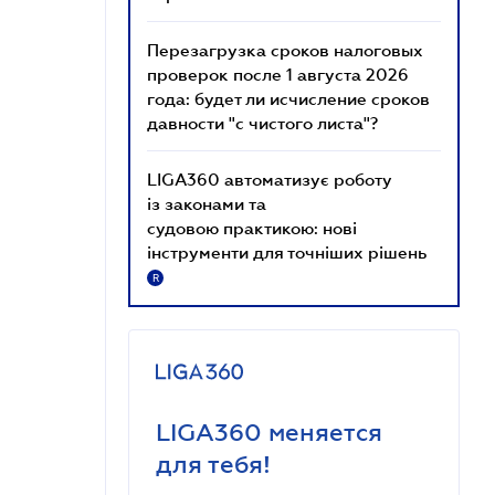
Перезагрузка сроков налоговых
проверок после 1 августа 2026
года: будет ли исчисление сроков
давности "с чистого листа"?
LIGA360 автоматизує роботу
із законами та
судовою практикою: нові
інструменти для точніших рішень
R
LIGA360 меняется
для тебя!