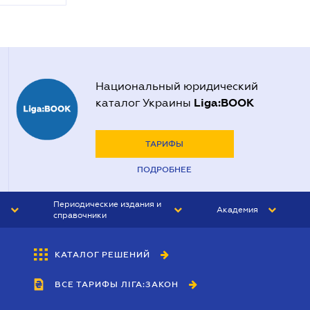
Национальный юридический
Liga:BOOK
каталог Украины
ТАРИФЫ
ПОДРОБНЕЕ
Периодические издания и
Академия
справочники
ЮРИСТ&ЗАКОН
АКАДЕМИЯ ЛІГА:ЗАКОН
КАТАЛОГ РЕШЕНИЙ
БУХГАЛТЕР&ЗАКОН
ВСЕ ТАРИФЫ ЛІГА:ЗАКОН
ВЕСТНИК МСФО
ИНТЕРБУХ