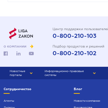
Центр поддержки пользователе
0-800-210-103
Подбор продуктов и решений
О КОМПАНИИ
0-800-210-102
Новостные
Информационно-правовые
порталы
системы
ЮРЛИГА
Право Украины
Сотрудничество
Блог
БИЗНЕС
ГРАНД
БУХГАЛТЕР.ua
ПРАЙМ
Агенты
Новости компании
Дилеры
Руководства
БУХГАЛТЕР ПРОФ