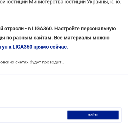
ой юстиции Министерства юстиции Украины, к. ю.
 отрасли - в LIGA360. Настройте персональную
ходы по разным сайтам. Все материалы можно
уп к LIGA360 прямо сейчас.
Арест средств должников на банковских счетах будут проводить по-новому
войти