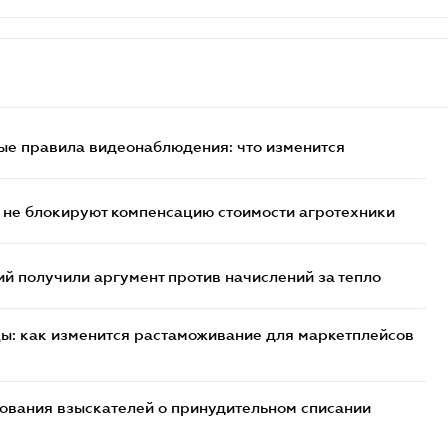
ые правила видеонаблюдения: что изменится
 не блокируют компенсацию стоимости агротехники
 получили аргумент против начислений за тепло
цы: как изменится растаможивание для маркетплейсов
бования взыскателей о принудительном списании