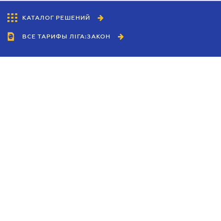
КАТАЛОГ РЕШЕНИЙ
ВСЕ ТАРИФЫ ЛІГА:ЗАКОН
Сотрудничество
Агенты
Дилеры
Политика
конфиденциальности
Условия использования
сайта
Реклама
Блог
Новости компании
Руководства