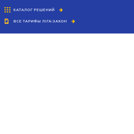
КАТАЛОГ РЕШЕНИЙ
ВСЕ ТАРИФЫ ЛІГА:ЗАКОН
Сотрудничество
Агенты
Дилеры
Политика
конфиденциальности
Условия использования
сайта
Реклама
Блог
Новости компании
Руководства
Каталоги компаний