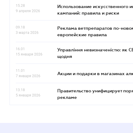
15.28
Использование искусственного и
9 апреля 2026
кампаний: правила и риски
09.18
Реклама ветпрепаратов по-новом
3 марта 2026
европейские правила
16.01
Управління невизначеністю: як 
15 января 2026
щодня
11.01
Акции и подарки в магазинах а
7 января 2026
13.18
Правительство унифицирует пор
5 января 2026
рекламе