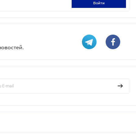
войти
новостей.