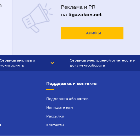
й
Реклама и PR
ligazakon.net
на
ТАРИФЫ
Сервисы анализа и
Сервисы электронной отчетности и
мониторинга
документооборота
CONTR AGENT
Liga:REPORT
Поддержка и контакты
SMS-МАЯК
VERDICTUM
Поддержка абонентов
Напишите нам
SEMANTRUM
Рассылки
SMS-МАЯК ИПОТЕКА
я
Контакты