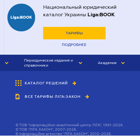
Национальный юридический
Liga:BOOK
каталог Украины
ТАРИФЫ
ПОДРОБНЕЕ
Периодические издания и
Академия
справочники
ЮРИСТ&ЗАКОН
АКАДЕМИЯ ЛІГА:ЗАКОН
КАТАЛОГ РЕШЕНИЙ
БУХГАЛТЕР&ЗАКОН
ВСЕ ТАРИФЫ ЛІГА:ЗАКОН
ВЕСТНИК МСФО
ИНТЕРБУХ
ЛИЧНЫЙ ЭКСПЕРТ
©
ТОВ "інформаційно-аналітичний центр ЛІГА", 1991-2026.
©
ТОВ "ЛІГА ЗАКОН", 2007-2026.
©
Інформаційне агенство "ЛІГА:ЗАКОН", 2010-2026.