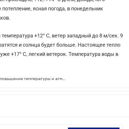
е потепление, ясная погода, в понедельник
ков.
я температура +12° С, ветер западный до 8 м/сек. 9
кратятся и солнца будет больше. Настоящее тепло
уже +17° С, легкий ветерок. Температура воды в
С 9 мая синоптики прогнозируют повышение температуры и атмосферного давления, 14-15 мая – сильные магнитные бури