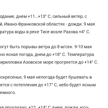
дание, днем +11…+13° С, сильный ветер, с
й, Ивано-Франковской областях - дожди. 9 мая
ература воды в реке Тисе возле Рахова +4° С.
огут быть порывы ветра до 8 м/сек. 9-10 мая
о ясная погода, днем до +18° С. Температура
Кирилловки Азовское море прогреется до +14° С.
оскресенье, 9 мая непогода будет бушевать в
тся с потепления до +17° С, небо будет ясным
немного.
ая прохладно, +12..+14° С днем, дожди, юго-