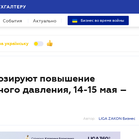
УХГАЛТЕРУ
События
Актуально
Бизнес во время войны
а українську
нозируют повышение
ого давления, 14-15 мая –
Автор:
LIGA ZAKON Бизнес