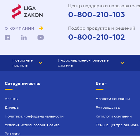
Центр поддержки пользователе
0-800-210-103
Подбор продуктов и решений
О КОМПАНИИ
0-800-210-102
Новостные
Информационно-правовые
порталы
системы
ЮРЛИГА
Право Украины
Сотрудничество
Блог
БИЗНЕС
ГРАНД
БУХГАЛТЕР.ua
ПРАЙМ
Агенты
Новости компании
Дилеры
Руководства
БУХГАЛТЕР ПРОФ
Политика конфиденциальности
Каталоги компаний
ЮРИСТ ПРОФ
Условия использования сайта
Темы в центре внимани
ЮРИСТ
Реклама