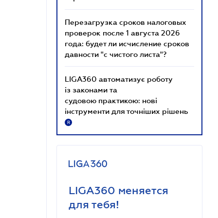
Перезагрузка сроков налоговых
проверок после 1 августа 2026
года: будет ли исчисление сроков
давности "с чистого листа"?
LIGA360 автоматизує роботу
із законами та
судовою практикою: нові
інструменти для точніших рішень
R
LIGA360 меняется
для тебя!