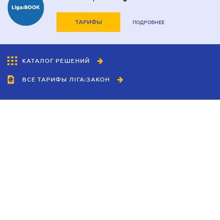
ТАРИФЫ
ПОДРОБНЕЕ
КАТАЛОГ РЕШЕНИЙ
ВСЕ ТАРИФЫ ЛІГА:ЗАКОН
Сотрудничество
Агенты
Дилеры
Политика
конфиденциальности
Условия использования
сайта
Реклама
Блог