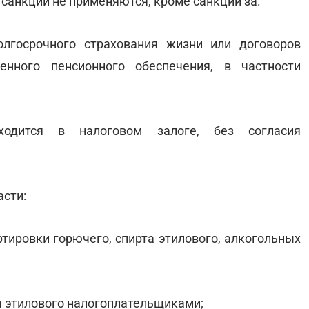
санкции не применяются, кроме санкций за:
лгосрочного страхования жизни или договоров
енного пенсионного обеспечения, в частности
ходится в налоговом залоге, без согласия
асти:
ртировки горючего, спирта этилового, алкогольных
а этилового налогоплательщиками;