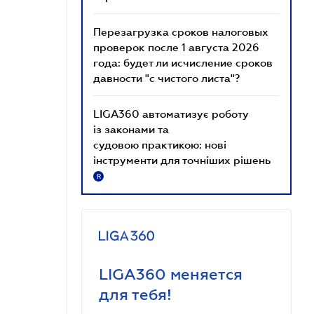
Перезагрузка сроков налоговых
проверок после 1 августа 2026
года: будет ли исчисление сроков
давности "с чистого листа"?
LIGA360 автоматизує роботу
із законами та
судовою практикою: нові
інструменти для точніших рішень
R
LIGA360 меняется
для тебя!