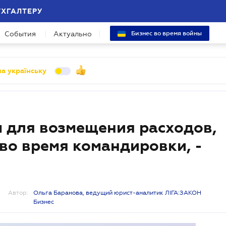
УХГАЛТЕРУ
События
Актуально
Бизнес во время войны
а українську
м для возмещения расходов,
во время командировки, -
Автор:
Ольга Баранова, ведущий юрист-аналитик ЛІГА:ЗАКОН
Бизнес