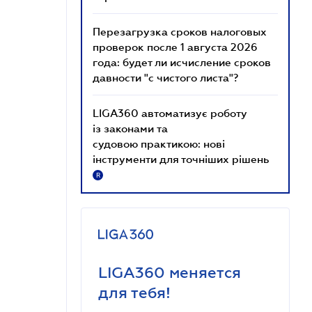
Перезагрузка сроков налоговых
проверок после 1 августа 2026
года: будет ли исчисление сроков
давности "с чистого листа"?
LIGA360 автоматизує роботу
із законами та
судовою практикою: нові
інструменти для точніших рішень
R
LIGA360 меняется
для тебя!