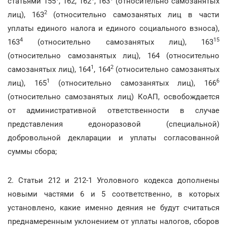
статьями 155
, 162, 162
, 163
(относительно самозанятых
2
лиц), 163
(относительно самозанятых лиц в части
уплаты единого налога и единого социального взноса),
4
15
163
(относительно самозанятых лиц), 163
(относительно самозанятых лиц), 164 (относительно
1
2
самозанятых лиц), 164
, 164
(относительно самозанятых
1
6
лиц), 165
(относительно самозанятых лиц), 166
(относительно самозанятых лиц) КоАП, освобождается
от административной ответственности в случае
представления едоноразовой (специальной)
добровольной декларации и уплаты согласованной
суммы сбора;
2. Статьи 212 и 212-1 Уголовного кодекса дополнены
новыми частями 6 и 5 соответственно, в которых
установлено, какие именно деяния не будут считаться
преднамеренным уклонением от уплаты налогов, сборов