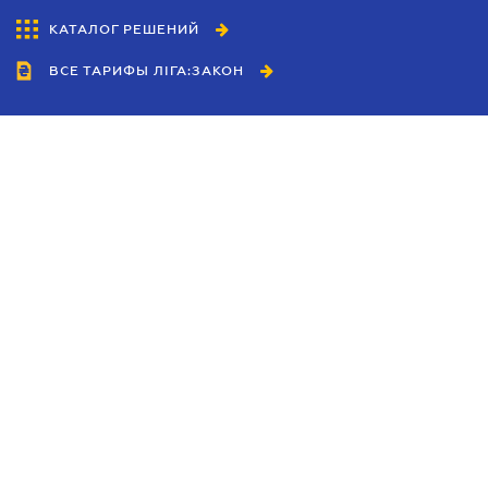
КАТАЛОГ РЕШЕНИЙ
ВСЕ ТАРИФЫ ЛІГА:ЗАКОН
Сотрудничество
Агенты
Дилеры
Политика
конфиденциальности
Условия использования
сайта
Реклама
Блог
Новости компании
Руководства
Каталоги компаний