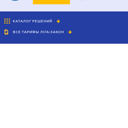
КАТАЛОГ РЕШЕНИЙ
ВСЕ ТАРИФЫ ЛІГА:ЗАКОН
Сотрудничество
Агенты
Дилеры
Политика
конфиденциальности
Условия использования
сайта
Реклама
Блог
Новости компании