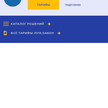
ТАРИФЫ
ПОДРОБНЕЕ
КАТАЛОГ РЕШЕНИЙ
ВСЕ ТАРИФЫ ЛІГА:ЗАКОН
Сотрудничество
Агенты
Дилеры
Политика
конфиденциальности
Условия использования
сайта
Реклама
Блог