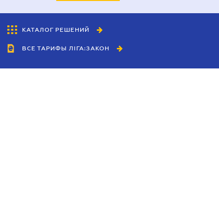
КАТАЛОГ РЕШЕНИЙ
ВСЕ ТАРИФЫ ЛІГА:ЗАКОН
Сотрудничество
Агенты
Дилеры
Политика
конфиденциальности
Условия использования
сайта
Реклама
Блог
Новости компании
Руководства