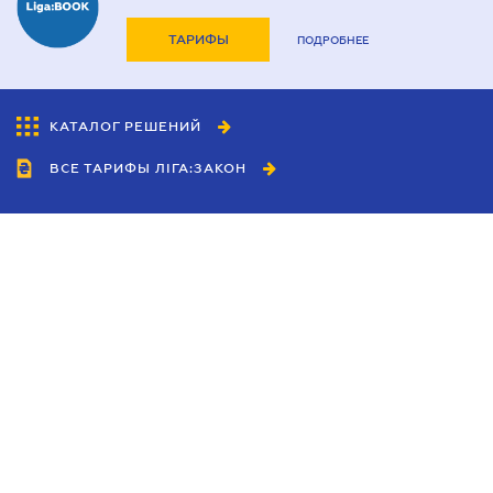
ТАРИФЫ
ПОДРОБНЕЕ
КАТАЛОГ РЕШЕНИЙ
ВСЕ ТАРИФЫ ЛІГА:ЗАКОН
Сотрудничество
Агенты
Дилеры
Политика
конфиденциальности
Условия использования
сайта
Реклама
Блог