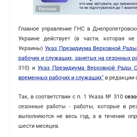
Реклама
Главное управление ГНС в Днепропетровс
Украине действует (в части, которая н
Украины)
Указ Президиума Верховной Рады 
рабочих и служащих, занятых на сезонных р
310) и
Указ Президиума Верховной Рады С
временных рабочих и служащих"
в редакции о
Так, в соответствии с п. 1 Указа № 310
сезо
сезонные работы - работы, которые в рез
выполняются не весь год, а в течение оп
шести месяцев.