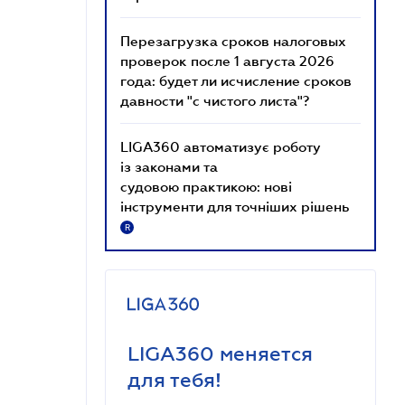
Перезагрузка сроков налоговых
проверок после 1 августа 2026
года: будет ли исчисление сроков
давности "с чистого листа"?
LIGA360 автоматизує роботу
із законами та
судовою практикою: нові
інструменти для точніших рішень
R
LIGA360 меняется
для тебя!