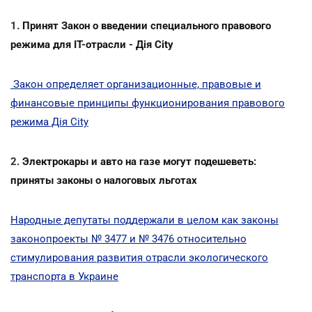
1.
Принят Закон о введении специального правового
режима для ІТ-отрасли - Дія City
Закон определяет организационные, правовые и
финансовые принципы функционирования правового
режима Дія City
2.
Электрокары и авто на газе могут подешеветь:
приняты законы о налоговых льготах
Народные депутаты поддержали в целом как законы
законопроекты № 3477 и № 3476 относительно
стимулирования развития отрасли экологического
транспорта в Украине