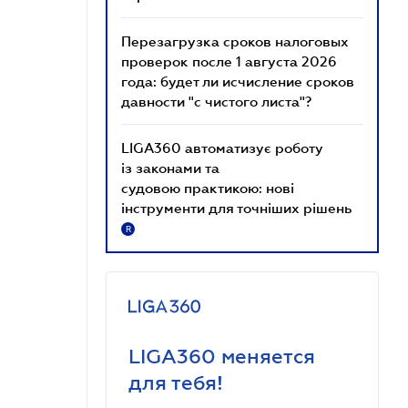
Перезагрузка сроков налоговых
проверок после 1 августа 2026
года: будет ли исчисление сроков
давности "с чистого листа"?
LIGA360 автоматизує роботу
із законами та
судовою практикою: нові
інструменти для точніших рішень
R
LIGA360 меняется
для тебя!