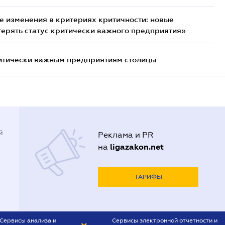
 изменения в критериях критичности: новые
терять статус критически важного предприятия»
итически важным предприятиям столицы
й
Реклама и PR
ligazakon.net
на
ТАРИФЫ
Сервисы анализа и
Сервисы электронной отчетности и