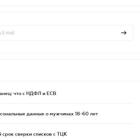
анец: что с НДФЛ и ЕСВ
сональные данные о мужчинах 18-60 лет
й срок сверки списков c ТЦК