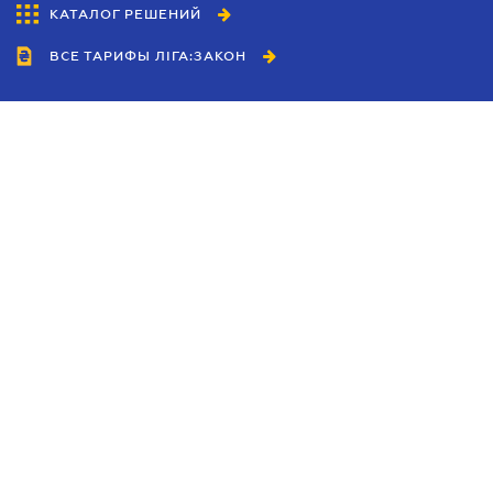
КАТАЛОГ РЕШЕНИЙ
ВСЕ ТАРИФЫ ЛІГА:ЗАКОН
Сотрудничество
Агенты
Дилеры
Политика
конфиденциальности
Условия использования
сайта
Реклама
Блог
Новости компании
Руководства
Каталоги компаний