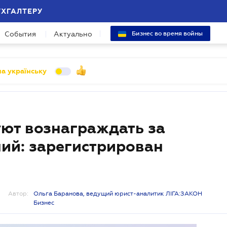
УХГАЛТЕРУ
События
Актуально
Бизнес во время войны
а українську
ют вознаграждать за
ий: зарегистрирован
Автор:
Ольга Баранова, ведущий юрист-аналитик ЛІГА:ЗАКОН
Бизнес