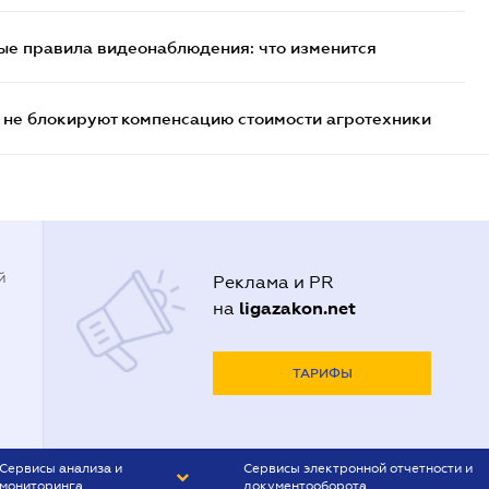
ые правила видеонаблюдения: что изменится
 не блокируют компенсацию стоимости агротехники
й
Реклама и PR
ligazakon.net
на
ТАРИФЫ
Сервисы анализа и
Сервисы электронной отчетности и
мониторинга
документооборота