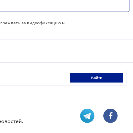
Свидетелей ДТП планируют вознаграждать за видеофиксацию нарушений: зарегистрирован законопроект
войти
новостей.