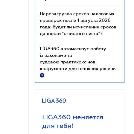
Перезагрузка сроков налоговых
проверок после 1 августа 2026
года: будет ли исчисление сроков
давности "с чистого листа"?
LIGA360 автоматизує роботу
із законами та
судовою практикою: нові
інструменти для точніших рішень
R
LIGA360 меняется
для тебя!