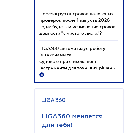
Перезагрузка сроков налоговых
проверок после 1 августа 2026
года: будет ли исчисление сроков
давности "с чистого листа"?
LIGA360 автоматизує роботу
із законами та
судовою практикою: нові
інструменти для точніших рішень
R
LIGA360 меняется
для тебя!