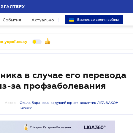
УХГАЛТЕРУ
События
Актуально
Бизнес во время войны
а українську
ника в случае его перевода
 из-за профзаболевания
Автор:
Ольга Баранова, ведущий юрист-аналитик ЛІГА:ЗАКОН
Бизнес