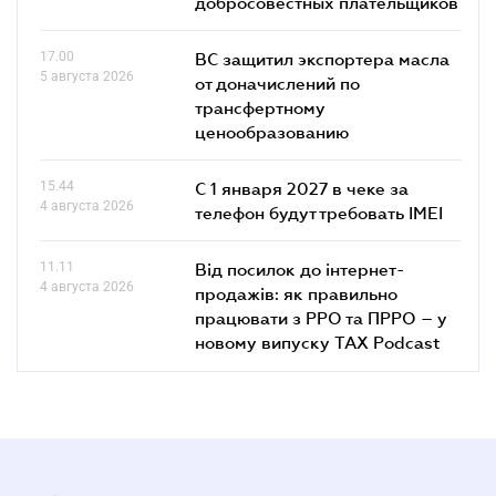
добросовестных плательщиков
17.00
ВС защитил экспортера масла
5 августа 2026
от доначислений по
трансфертному
ценообразованию
15.44
С 1 января 2027 в чеке за
4 августа 2026
телефон будут требовать IMEI
11.11
Від посилок до інтернет-
4 августа 2026
продажів: як правильно
працювати з РРО та ПРРО – у
новому випуску TAX Podcast