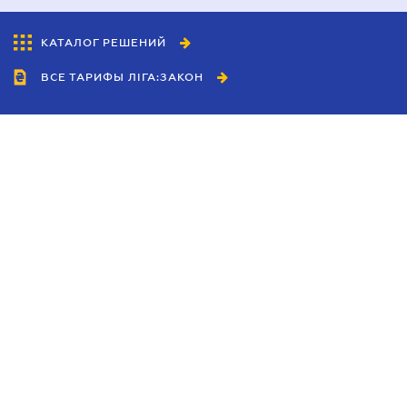
КАТАЛОГ РЕШЕНИЙ
ВСЕ ТАРИФЫ ЛІГА:ЗАКОН
Сотрудничество
Агенты
Дилеры
Политика
конфиденциальности
Условия использования
сайта
Реклама
Блог
Новости компании
Руководства