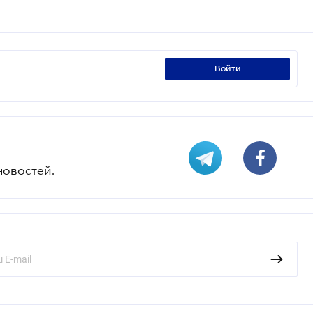
войти
новостей.