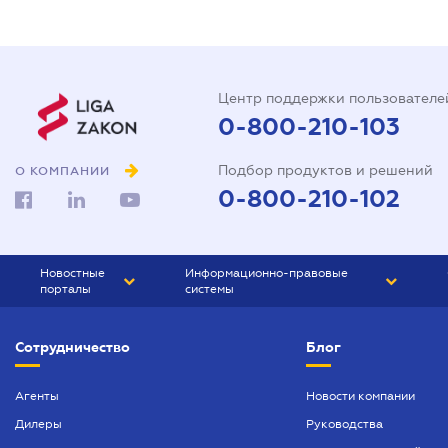
Центр поддержки пользователе
0-800-210-103
Подбор продуктов и решений
О КОМПАНИИ
0-800-210-102
Новостные
Информационно-правовые
порталы
системы
ЮРЛИГА
Право Украины
Сотрудничество
Блог
БИЗНЕС
ГРАНД
БУХГАЛТЕР.ua
ПРАЙМ
Агенты
Новости компании
Дилеры
Руководства
БУХГАЛТЕР ПРОФ