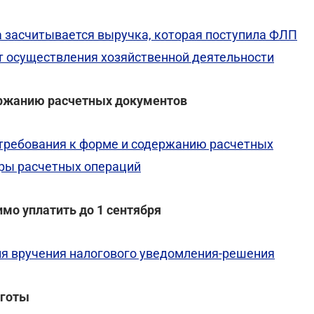
а засчитывается выручка, которая поступила ФЛП
от осуществления хозяйственной деятельности
держанию расчетных документов
е требования к форме и содержанию расчетных
ры расчетных операций
мо уплатить до 1 сентября
дня вручения налогового уведомления-решения
ьготы