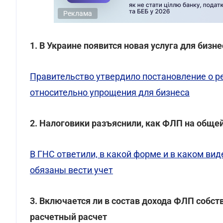
Реклама
1. В Украине появится новая услуга для бизн
Правительство утвердило постановление о р
относительно упрощения для бизнеса
2. Налоговики разъяснили, как ФЛП на общей
В ГНС ответили, в какой форме и в каком в
обязаны вести учет
3. Включается ли в состав дохода ФЛП собст
расчетный расчет