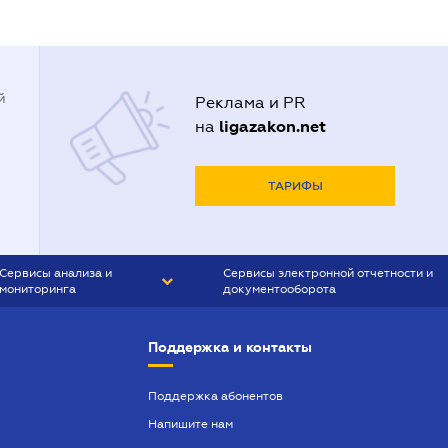
й
Реклама и PR
ligazakon.net
на
ТАРИФЫ
Сервисы анализа и
Сервисы электронной отчетности и
мониторинга
документооборота
CONTR AGENT
Liga:REPORT
Поддержка и контакты
SMS-МАЯК
VERDICTUM
Поддержка абонентов
Напишите нам
SEMANTRUM