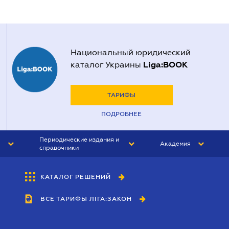
Национальный юридический
Liga:BOOK
каталог Украины
ТАРИФЫ
ПОДРОБНЕЕ
Периодические издания и
Академия
справочники
ЮРИСТ&ЗАКОН
АКАДЕМИЯ ЛІГА:ЗАКОН
КАТАЛОГ РЕШЕНИЙ
БУХГАЛТЕР&ЗАКОН
ВСЕ ТАРИФЫ ЛІГА:ЗАКОН
ВЕСТНИК МСФО
ИНТЕРБУХ