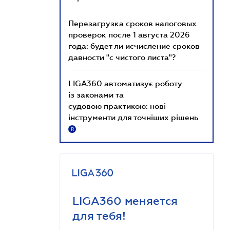
Перезагрузка сроков налоговых
проверок после 1 августа 2026
года: будет ли исчисление сроков
давности "с чистого листа"?
LIGA360 автоматизує роботу
із законами та
судовою практикою: нові
інструменти для точніших рішень
R
LIGA360 меняется
для тебя!