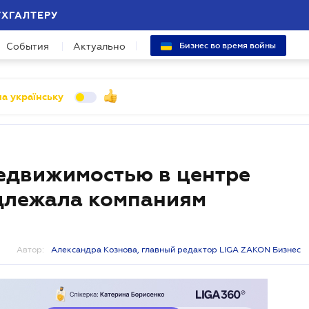
УХГАЛТЕРУ
События
Актуально
Бизнес во время войны
а українську
едвижимостью в центре
длежала компаниям
Автор:
Александра Кознова, главный редактор LIGA ZAKON Бизнес