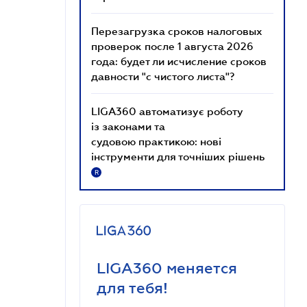
Перезагрузка сроков налоговых
проверок после 1 августа 2026
года: будет ли исчисление сроков
давности "с чистого листа"?
LIGA360 автоматизує роботу
із законами та
судовою практикою: нові
інструменти для точніших рішень
R
LIGA360 меняется
для тебя!