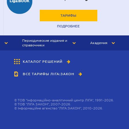
ТАРИФЫ
ПОДРОБНЕЕ
Периодические издания и
Академия
справочники
ЮРИСТ&ЗАКОН
АКАДЕМИЯ ЛІГА:ЗАКОН
КАТАЛОГ РЕШЕНИЙ
БУХГАЛТЕР&ЗАКОН
ВСЕ ТАРИФЫ ЛІГА:ЗАКОН
ВЕСТНИК МСФО
ИНТЕРБУХ
ЛИЧНЫЙ ЭКСПЕРТ
©
ТОВ "інформаційно-аналітичний центр ЛІГА", 1991-2026.
©
ТОВ "ЛІГА ЗАКОН", 2007-2026.
©
Інформаційне агенство "ЛІГА:ЗАКОН", 2010-2026.