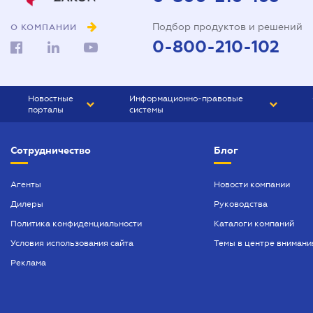
Подбор продуктов и решений
О КОМПАНИИ
0-800-210-102
Новостные
Информационно-правовые
порталы
системы
ЮРЛИГА
Право Украины
Сотрудничество
Блог
БИЗНЕС
ГРАНД
БУХГАЛТЕР.ua
ПРАЙМ
Агенты
Новости компании
Дилеры
Руководства
БУХГАЛТЕР ПРОФ
Политика конфиденциальности
Каталоги компаний
ЮРИСТ ПРОФ
Условия использования сайта
Темы в центре внимани
ЮРИСТ
Реклама
ПІДПРИЄМЕЦЬ