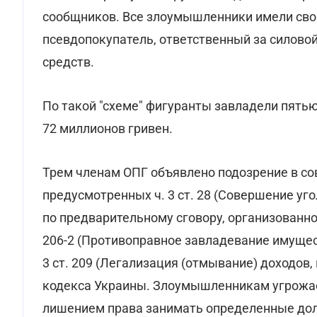
сообщников. Все злоумышленники имели свою
псевдопокупатель, ответственный за силово
средств.
По такой "схеме" фигуранты завладели пят
72 миллионов гривен.
Трем членам ОПГ объявлено подозрение в с
предусмотренных ч. 3 ст. 28 (Совершение уг
по предварительному сговору, организованной
206-2 (Противоправное завладевание имущес
3 ст. 209 (Легализация (отмывание) доходов
кодекса Украины. Злоумышленникам угрожает
лишением права занимать определенные дол