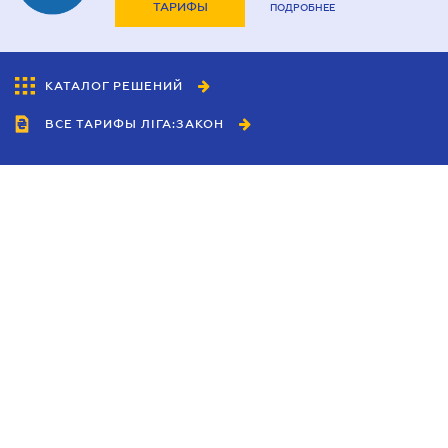
ТАРИФЫ
ПОДРОБНЕЕ
КАТАЛОГ РЕШЕНИЙ
ВСЕ ТАРИФЫ ЛІГА:ЗАКОН
Сотрудничество
Агенты
Дилеры
Политика
конфиденциальности
Условия использования
сайта
Реклама
Блог
Новости компании