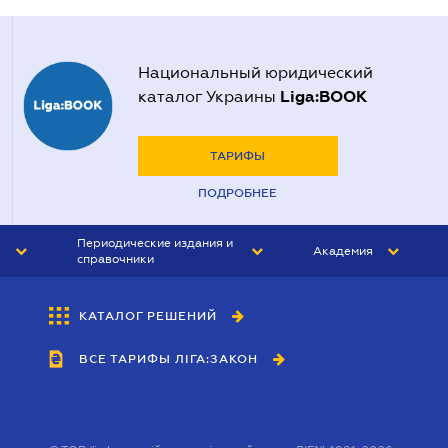
Национальный юридический
Liga:BOOK
каталог Украины
ТАРИФЫ
ПОДРОБНЕЕ
Периодические издания и
Академия
справочники
ЮРИСТ&ЗАКОН
АКАДЕМИЯ ЛІГА:ЗАКОН
КАТАЛОГ РЕШЕНИЙ
БУХГАЛТЕР&ЗАКОН
ВСЕ ТАРИФЫ ЛІГА:ЗАКОН
ВЕСТНИК МСФО
ИНТЕРБУХ
ЛИЧНЫЙ ЭКСПЕРТ