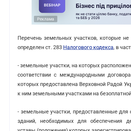
Реклама
Перечень земельных участков, которые не
определен ст. 283
Налогового кодекса
, в час
- земельные участки, на которых расположе
соответствии с международными договорам
которых предоставлена Верховной Радой У
к ним земельными участками на безоплатной осн
- земельные участки, предоставленные для 
зданий, необходимых для обеспечения де
уставы (положения) которых зарегистрирован