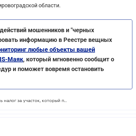
ировоградской области.
действий мошенников и "черных
ировать информацию в Реестре вещных
мониторинг любые объекты вашей
MS-Маяк
,
который мгновенно сообщит о
дур и поможет вовремя остановить
Исключение, когда нужно уплатить налог за участок, который по общему правилу не подлежит налогообложению