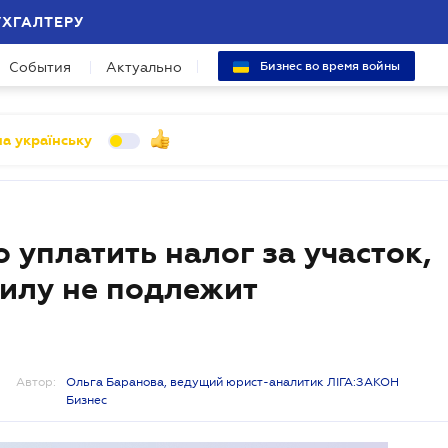
УХГАЛТЕРУ
События
Актуально
Бизнес во время войны
а українську
 уплатить налог за участок,
илу не подлежит
Автор:
Ольга Баранова, ведущий юрист-аналитик ЛІГА:ЗАКОН
Бизнес