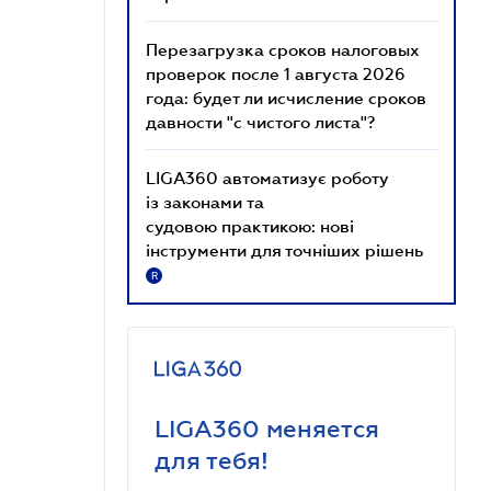
Перезагрузка сроков налоговых
проверок после 1 августа 2026
года: будет ли исчисление сроков
давности "с чистого листа"?
LIGA360 автоматизує роботу
із законами та
судовою практикою: нові
інструменти для точніших рішень
R
LIGA360 меняется
для тебя!