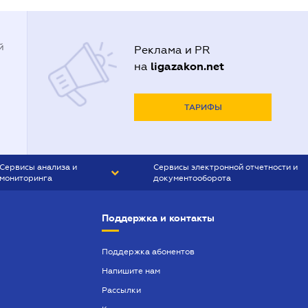
й
Реклама и PR
ligazakon.net
на
ТАРИФЫ
Сервисы анализа и
Сервисы электронной отчетности и
мониторинга
документооборота
CONTR AGENT
Liga:REPORT
Поддержка и контакты
SMS-МАЯК
VERDICTUM
Поддержка абонентов
Напишите нам
SEMANTRUM
Рассылки
SMS-МАЯК ИПОТЕКА