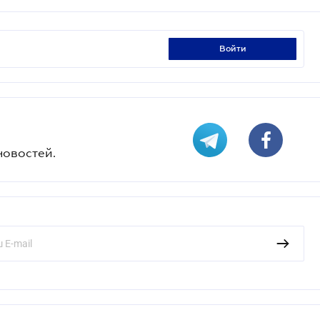
войти
новостей.