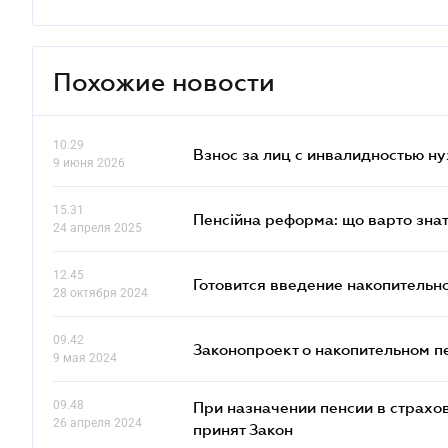
Похожие новости
10.29
Взнос за лиц с инвалидностью н
9 июня 2026
15.31
Пенсійна реформа: що варто знат
24 апреля 2025
12.45
Готовится введение накопительн
28 октября 2024
09.42
Законопроект о накопительном п
9 мая 2024
09.48
При назначении пенсии в страхов
26 апреля 2024
принят Закон