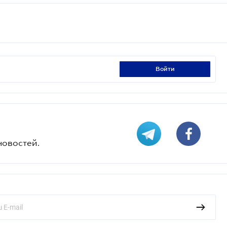
войти
новостей.