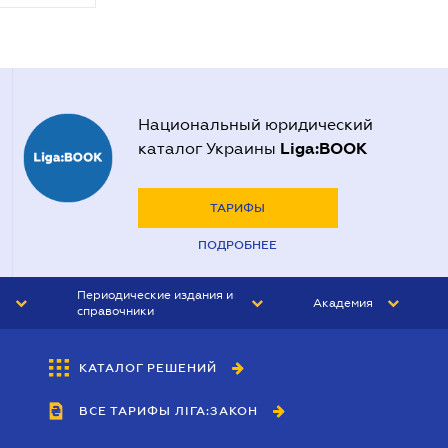
Национальный юридический
Liga:BOOK
каталог Украины
ТАРИФЫ
ПОДРОБНЕЕ
Периодические издания и
Академия
справочники
ЮРИСТ&ЗАКОН
АКАДЕМИЯ ЛІГА:ЗАКОН
КАТАЛОГ РЕШЕНИЙ
БУХГАЛТЕР&ЗАКОН
ВСЕ ТАРИФЫ ЛІГА:ЗАКОН
ВЕСТНИК МСФО
ИНТЕРБУХ