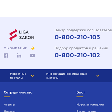
Центр поддержки пользователе
0-800-210-103
Подбор продуктов и решений
О КОМПАНИИ
0-800-210-102
Новостные
Информационно-правовые
порталы
системы
ЮРЛИГА
Право Украины
Сотрудничество
Блог
БИЗНЕС
ГРАНД
БУХГАЛТЕР.ua
ПРАЙМ
Агенты
Новости компании
Дилеры
Руководства
БУХГАЛТЕР ПРОФ