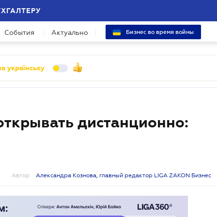
УХГАЛТЕРУ
События
Актуально
Бизнес во время войны
а українську
открывать дистанционно:
Автор:
Александра Кознова, главный редактор LIGA ZAKON Бизнес