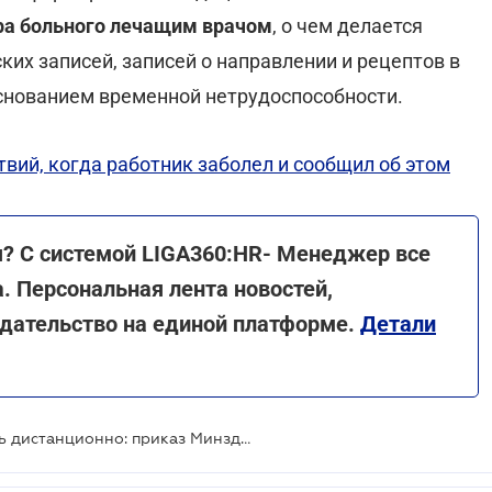
тра больного лечащим врачом
, о чем делается
их записей, записей о направлении и рецептов в
снованием временной нетрудоспособности.
твий, когда работник заболел и сообщил об этом
я? С системой LIGA360:HR- Менеджер все
. Персональная лента новостей,
одательство на единой платформе.
Детали
Больничные уже нельзя открывать дистанционно: приказ Минздрава