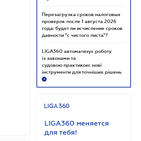
Перезагрузка сроков налоговых
проверок после 1 августа 2026
года: будет ли исчисление сроков
давности "с чистого листа"?
LIGA360 автоматизує роботу
із законами та
судовою практикою: нові
інструменти для точніших рішень
R
LIGA360 меняется
для тебя!