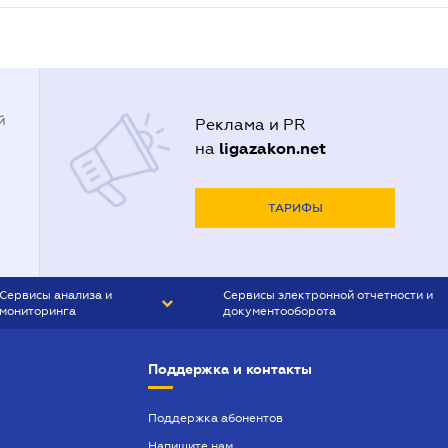
й
Реклама и PR
ligazakon.net
на
ТАРИФЫ
Сервисы анализа и
Сервисы электронной отчетности и
мониторинга
документооборота
CONTR AGENT
Liga:REPORT
Поддержка и контакты
SMS-МАЯК
VERDICTUM
Поддержка абонентов
Напишите нам
SEMANTRUM