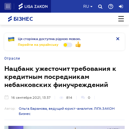
RU
БІЗНЕС
Ця сторінка доступна рідною мовою.
Перейти на українську
Отрасли
Нацбанк ужесточит требования к
кредитным посредникам
небанковских финучреждений
16 сентября 2021, 13:37
814
0
Автор:
Ольга Баранова, ведущий юрист-аналитик ЛІГА:ЗАКОН
Бизнес