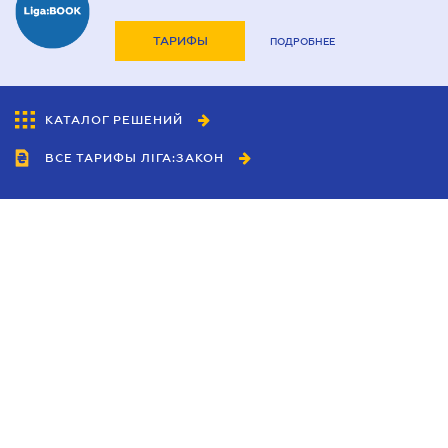
ТАРИФЫ
ПОДРОБНЕЕ
КАТАЛОГ РЕШЕНИЙ
ВСЕ ТАРИФЫ ЛІГА:ЗАКОН
Сотрудничество
Агенты
Дилеры
Политика
конфиденциальности
Условия использования
сайта
Реклама
Блог