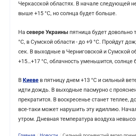
Черкасской областях. В начале следующей н
выше +15 °С, но солнца будет больше.
На
севере Украины
пятница будет довольно 
°С, в Сумской области - до +9 °С. Пройдут до
сек. В выходные в Черниговской и Сумской о
+15…+17 °С, облачность уменьшится, солнце 
В
Киеве
в пятницу днем +13 °С и сильный вет
идти дождь. В выходные пасмурно с прояснен
прекратится. В воскресенье станет теплее, д
все-таки может нарушить эту идиллию. Нача
утром. Дневная температура воздуха невысок
Главная
/
Новости
/
Сильный порывистый ветер прине