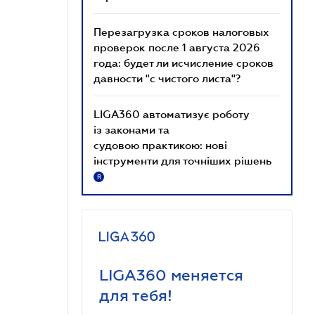
Перезагрузка сроков налоговых
проверок после 1 августа 2026
года: будет ли исчисление сроков
давности "с чистого листа"?
LIGA360 автоматизує роботу
із законами та
судовою практикою: нові
інструменти для точніших рішень
R
LIGA360 меняется
для тебя!