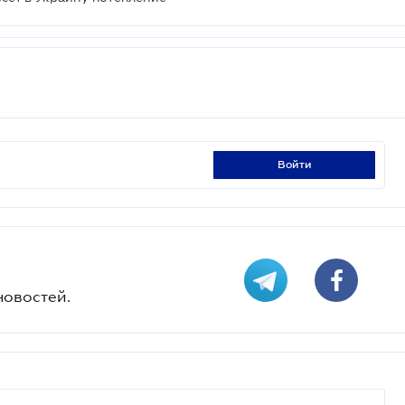
войти
новостей.