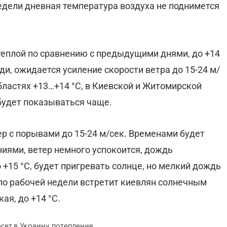
едели дневная температура воздуха не поднимется
теплой по сравнению с предыдущими днями, до +14
жди, ожидается усиление скорости ветра до 15-24 м/
бластях +13…+14 °С, в Киевской и Житомирской
будет показываться чаще.
ер с порывами до 15-24 м/сек. Временами будет
иями, ветер немного успокоится, дождь
о +15 °С, будет пригревать солнце, но мелкий дождь
ло рабочей недели встретит киевлян солнечным
ая, до +14 °С.
сет в Украину потепление