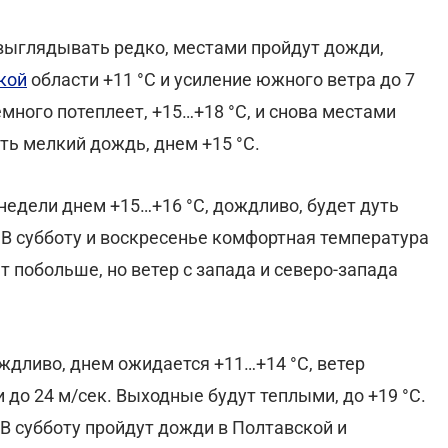
 выглядывать редко, местами пройдут дожди,
кой
области +11 °С и усиление южного ветра до 7
много потеплеет, +15…+18 °С, и снова местами
ть мелкий дождь, днем +15 °С.
недели днем +15…+16 °С, дождливо, будет дуть
 В субботу и воскресенье комфортная температура
ет побольше, но ветер с запада и северо-запада
ждливо, днем ожидается +11…+14 °С, ветер
 до 24 м/сек. Выходные будут теплыми, до +19 °С.
 В субботу пройдут дожди в Полтавской и