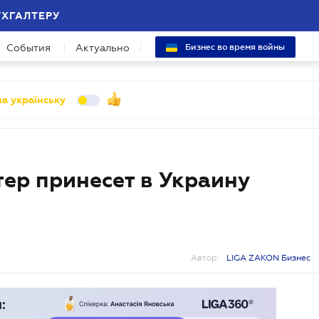
УХГАЛТЕРУ
События
Актуально
Бизнес во время войны
а українську
ер принесет в Украину
Автор:
LIGA ZAKON Бизнес