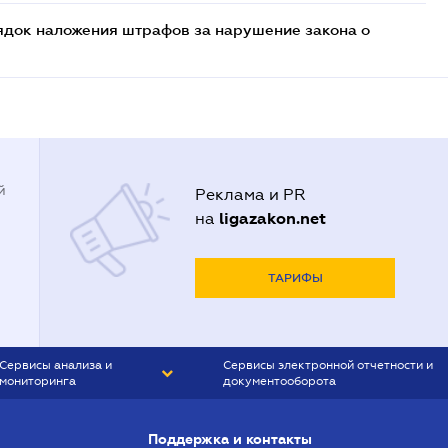
ядок наложения штрафов за нарушение закона о
й
Реклама и PR
ligazakon.net
на
ТАРИФЫ
Сервисы анализа и
Сервисы электронной отчетности и
мониторинга
документооборота
CONTR AGENT
Liga:REPORT
Поддержка и контакты
SMS-МАЯК