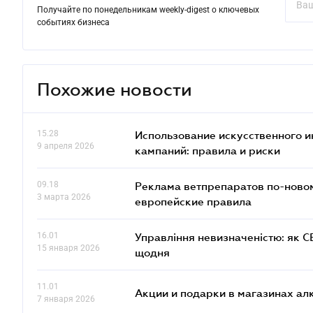
Получайте по понедельникам weekly-digest о ключевых
событиях бизнеса
Похожие новости
15.28
Использование искусственного и
9 апреля 2026
кампаний: правила и риски
09.18
Реклама ветпрепаратов по-новом
3 марта 2026
европейские правила
16.01
Управління невизначеністю: як 
15 января 2026
щодня
11.01
Акции и подарки в магазинах а
7 января 2026