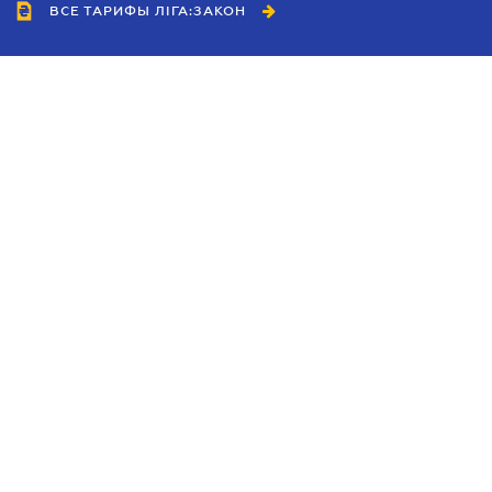
ВСЕ ТАРИФЫ ЛІГА:ЗАКОН
Сотрудничество
Агенты
Дилеры
Политика
конфиденциальности
Условия использования
сайта
Реклама
Блог
Новости компании
Руководства
Каталоги компаний
Темы в центре внимания