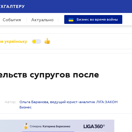
УХГАЛТЕРУ
События
Актуально
Бизнес во время войны
а українську
льств супругов после
Автор:
Ольга Баранова, ведущий юрист-аналитик ЛІГА:ЗАКОН
Бизнес