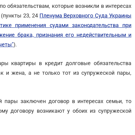
по обязательствам, которые возникли в интересах
(пункты 23, 24
Пленума Верховного Суда Украины
ике применения судами законодательства при
жение брака, признания его недействительным и
четы"
).
ары квартиры в кредит долговые обязательства
к и жена, а не только тот из супружеской пары,
й пары заключен договор в интересах семьи, то
ому договору возникают у обоих из супружеской